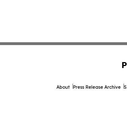
P
About
Press Release Archive
S
© 1995-2026 Newsmati