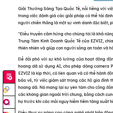
Giải Thưởng Sáng Tạo Quốc Tế, nổi tiếng với việ
trong việc đánh giá các giải pháp có thể tái địn
người chiến thắng là một sự vinh danh đặc biệt, p
"Điều truyền cảm hứng cho chúng tôi là khả năng
Trung Tâm Kinh Doanh Quốc Tế của EZVIZ, chia 
thiên nhiên và giúp con người sống an toàn và 
Để đối phó với sự khó lường của hoạt động độn
hoang dã sử dụng AI, cho phép dòng camera Pr
EZVIZ là kịp thời, có liên quan và có thể hành 
bảo vệ, từ việc giám sát trong các hộ gia đình
hoang dã. Nó mang lại sự yên tâm cho cộng đồn
các không gian ngoài trời chung, bằng cách cung
họ trước khi các mối nguy hiểm tiềm tàng xuất hi
Điều thực sự nâng cao công nghệ phát hiện động