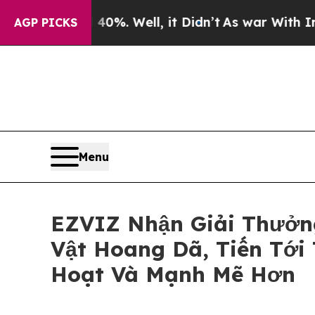
nd 40%. Well, it Didn’t
As war With Iran Drove 
AGP PICKS
Menu
EZVIZ Nhận Giải Thưởn
Vật Hoang Dã, Tiến Tới
Hoạt Và Mạnh Mẽ Hơn