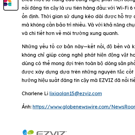
nối đáng tin cậy là ưu tiên hàng đầu: với Wi-Fi
ổn định. Thời gian sử dụng kéo dài được hỗ trợ 
mà không cần bảo trì nhiều. Và với khả năng ch
và chi tiết hơn về môi trường xung quanh.
Những yếu tố cơ bản này—kết nối, độ bền và kh
không chỉ giúp công nghệ phát hiện động vật h
dùng có thể mong đợi trên toàn bộ dòng sản p
được xây dựng dựa trên những nguyên tắc cốt l
hưởng hiệu suất đáng tin cậy mà EZVIZ đã nổi ti
Charlene Li
lixiaolan15@ezviz.com
Ảnh:
https://www.globenewswire.com/NewsRoo