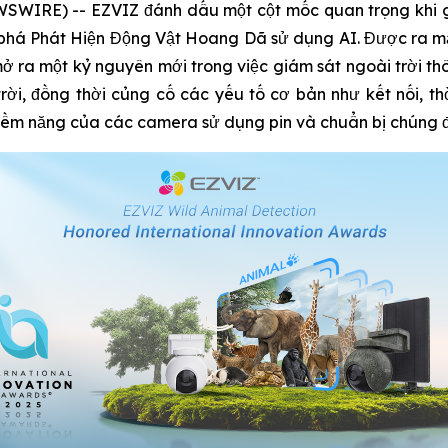
SWIRE) -- EZVIZ đánh dấu một cột mốc quan trọng khi gi
 phá Phát Hiện Động Vật Hoang Dã sử dụng AI. Được ra mắ
ở ra một kỷ nguyên mới trong việc giám sát ngoài trời thô
i, đồng thời củng cố các yếu tố cơ bản như kết nối, thờ
tiềm năng của các camera sử dụng pin và chuẩn bị chúng đố