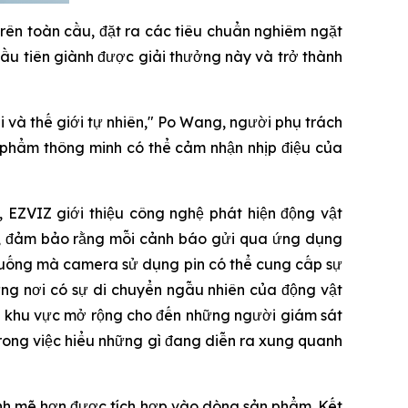
trên toàn cầu, đặt ra các tiêu chuẩn nghiêm ngặt
 đầu tiên giành được giải thưởng này và trở thành
 và thế giới tự nhiên," Po Wang, người phụ trách
 phẩm thông minh có thể cảm nhận nhịp điệu của
 EZVIZ giới thiệu công nghệ phát hiện động vật
c, đảm bảo rằng mỗi cảnh báo gửi qua ứng dụng
 huống mà camera sử dụng pin có thể cung cấp sự
ững nơi có sự di chuyển ngẫu nhiên của động vật
c khu vực mở rộng cho đến những người giám sát
trong việc hiểu những gì đang diễn ra xung quanh
ạnh mẽ hơn được tích hợp vào dòng sản phẩm. Kết