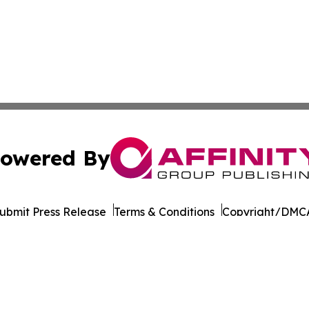
owered By
ubmit Press Release
Terms & Conditions
Copyright/DMCA
cs Inc. dba Affinity Group Publishing & STEM News Today.
Cookie Settings / Your Privacy Choices