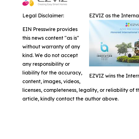
Legal Disclaimer:
EZVIZ as the Intern
EIN Presswire provides
this news content "as is"
without warranty of any
kind. We do not accept
any responsibility or
liability for the accuracy,
EZVIZ wins the Inter
content, images, videos,
licenses, completeness, legality, or reliability of
article, kindly contact the author above.