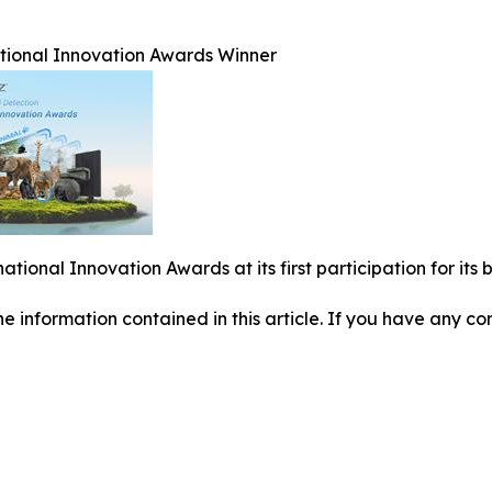
ational Innovation Awards Winner
national Innovation Awards at its first participation for i
 the information contained in this article. If you have any co