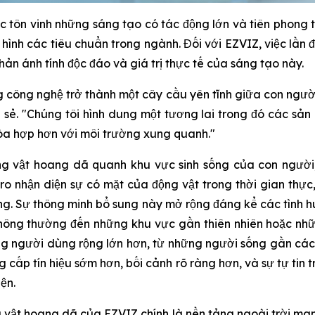
c tôn vinh những sáng tạo có tác động lớn và tiên phong 
h hình các tiêu chuẩn trong ngành. Đối với EZVIZ, việc lần
hản ánh tính độc đáo và giá trị thực tế của sáng tạo này.
 công nghệ trở thành một cây cầu yên tĩnh giữa con người
sẻ. "Chúng tôi hình dung một tương lai trong đó các sản
hòa hợp hơn với môi trường xung quanh."
g vật hoang dã quanh khu vực sinh sống của con người,
o nhận diện sự có mặt của động vật trong thời gian thự
động. Sự thông minh bổ sung này mở rộng đáng kể các tình
 thông thường đến những khu vực gần thiên nhiên hoặc nh
g người dùng rộng lớn hơn, từ những người sống gần cá
 cấp tín hiệu sớm hơn, bối cảnh rõ ràng hơn, và sự tự tin 
ện.
 vật hoang dã của EZVIZ chính là nền tảng ngoài trời m