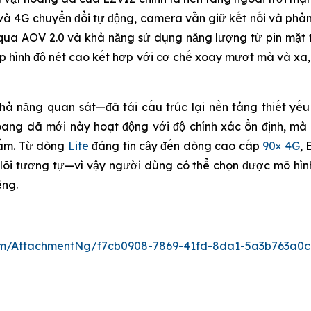
 6 và 4G chuyển đổi tự động, camera vẫn giữ kết nối và ph
qua AOV 2.0 và khả năng sử dụng năng lượng từ pin mặt tr
ụp hình độ nét cao kết hợp với cơ chế xoay mượt mà và xa
ả năng quan sát—đã tái cấu trúc lại nền tảng thiết yế
oang dã mới này hoạt động với độ chính xác ổn định, mà 
hẩm. Từ dòng
Lite
đáng tin cậy đến dòng cao cấp
90× 4G
, 
õi tương tự—vì vậy người dùng có thể chọn được mô hìn
ếng.
m/AttachmentNg/f7cb0908-7869-41fd-8da1-5a3b763a0c