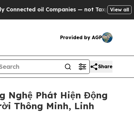
cted oil Companies — not Taxpayers — the Chance
View all
Provided by AGP
Share
g Nghệ Phát Hiện Động
ời Thông Minh, Linh